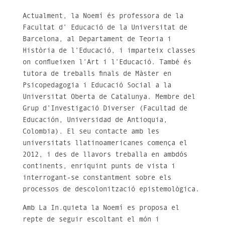
Actualment, la Noem
í és
professora de la
Facultat d’ Educació de la Universitat de
Barcelona, al Departament de Teoria i
Història de l’Educaci
ó
, i imparteix classes
on conflueixen l’Art i l’Educació. També és
tutora de treballs finals de Màster en
Psicopedagogia i Educaci
ó
Social a la
Universitat Oberta de Catalunya. Membre del
Grup d’Investigaci
ó
Diverser (Facultad de
Educaci
ó
n, Universidad de Antioquia,
Colombia). El seu contacte amb les
universitats llatinoamericanes comença el
2012, i des de llavors treballa en ambdós
continents, enriquint punts de vista i
interrogant-se constantment sobre els
processos de descolonització epistemològica.
Amb La In.quieta la Noemí es proposa el
repte de seguir escoltant el món i