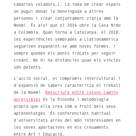
cabartes voladors…). La idea de crear espais
on pugui donar la benvinguda a altres
persones i crear conjuntament viatja amb la
Noemí. És així que el 2016 obre la Casa Nido
a Colòmbia. Quan torna a Catalunya, el 2018,
les experiències sembrades a Llationamèrica
segueixen expandint-se amb noves formes, i
sempre queden els ponts traçats per seguir
creant. No hi ha distàncies quan els vincles
són potents.
L’acció social, el compromís intercultural i
d’expansió de sabers caracteritza el treball
de la Noemí.
Reescriure entre cossos camins
po(e)sibles
és la filosofia i metodologia
pròpia que ella crea com a fruit dels seus
aprenentatges. És conferenciant habitual
d’universitats
arreu del món interessades en
les seves aportacions en els creuaments
entre Art i Educació.