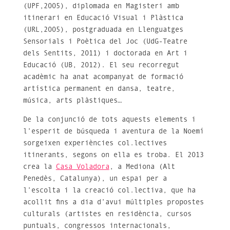
(UPF,2005), diplomada en Magisteri amb
itinerari en Educació Visual i Plàstica
(URL,2005), postgraduada en Llenguatges
Sensorials i Poètica del Joc (UdG-Teatre
dels Sentits, 2011) i doctorada en Art i
Educació (UB, 2012). El seu recorregut
acadèmic ha anat acompanyat de formació
artística permanent en dansa, teatre,
música, arts plàstiques…
De la conjunció de tots aquests elements i
l’esperit de búsqueda i aventura de la Noemí
sorgeixen experiències col.lectives
itinerants, segons on ella es troba. El 2013
crea la
Casa Voladora
, a Mediona (Alt
Penedès, Catalunya), un espai per a
l’escolta i la creació col.lectiva, que ha
acollit fins a dia d’avui múltiples propostes
culturals (artistes en residència, cursos
puntuals, congressos internacionals,