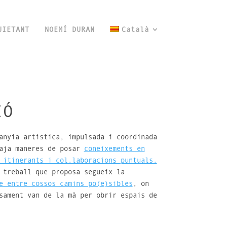
UIETANT
NOEMÍ DURAN
Català
IÓ
anyia artística, impulsada i coordinada
saja maneres de posar
coneixements en
 itinerants i col.laboracions puntuals.
 treball que proposa segueix la
e entre cossos camins po(e)sibles
, on
sament van de la mà per obrir espais de