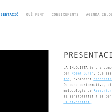
ESENTACIÓ
QUÈ FEM?
CONEIXEMENTS
AGENDA IN.Q
PRESENTAC
LA IN.QUIETA és una comp
per
Noemí Duran
, que as
joc
, explorant
escenaris
De base performativa, el
metodologia de
Reescriur
la sensibilitat i el pen
Pluriversitat,