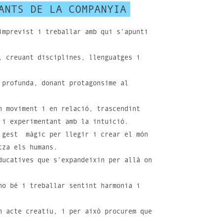
ANTS DE LA COMPANYIA
imprevist i treballar amb qui s’apunti
, creuant disciplines, llenguatges i
 profunda, donant protagonsime al
n moviment i en relació, trascendint
 i experimentant amb la intuició.
 gest màgic per llegir i crear el món
tza els humans.
ducatives que s’expandeixin per allà on
ho bé i treballar sentint harmonia i
n acte creatiu, i per això procurem que