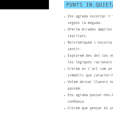
PUNTS IN.QUIET
Ens agrada escoltar l’
segons la moguda.
Oferim mirades àmplies
realitats.
Reivindiquem l’escolta
sentir.
Explorem des del cos e
les lògiques racionals
Creiem en l’art com un
simbòlic que caracteri
Volem deixar llavors e
passem.
Ens agrada passar-nos-
confiança.
Creiem que pensar és u